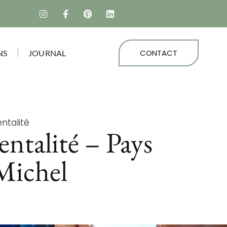
CONTACT
NS
JOURNAL
entalité
rentalité – Pays
Michel