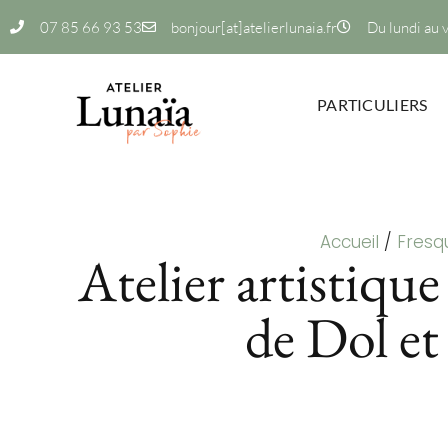
07 85 66 93 53
bonjour[at]atelierlunaia.fr
Du lundi au 
PARTICULIERS
Accueil
/
Fresq
Atelier artistique
de Dol et