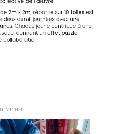
 collective de l’œuvre
e de
2m x 2m
, répartie sur
10 toiles
est
 de deux demi-journées avec une
eunes. Chaque jeune contribue à une
resque, donnant un
effet puzzle
 collaboration
.
NT-MICHEL