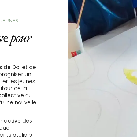
 JEUNES
ive
pour
de Dol et de
oragniser un
uer les jeunes
utour de la
ollective
qui
à une nouvelle
on active des
ique
ents ateliers