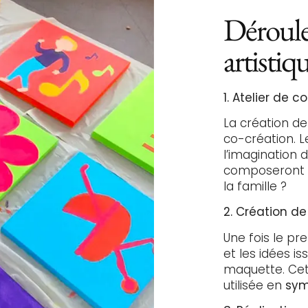
Déroulem
artistiqu
1. Atelier de c
La création d
co-création. L
l’imagination 
composeront l
la famille ?
2. Création de
Une fois le pr
et les idées i
maquette. Ce
utilisée en
symb