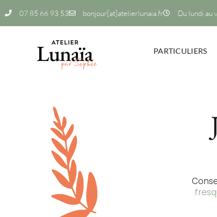
07 85 66 93 53
bonjour[at]atelierlunaia.fr
Du lundi au 
PARTICULIERS
Consei
fres