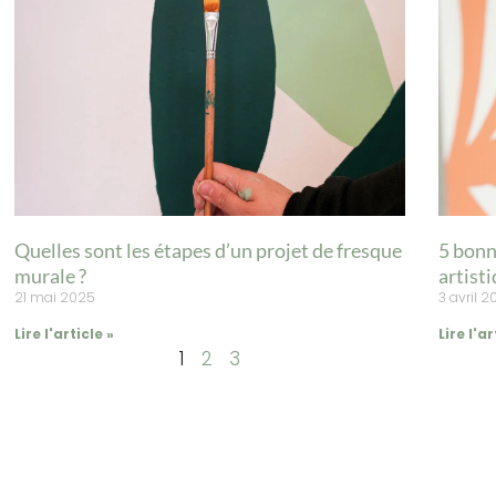
Quelles sont les étapes d’un projet de fresque
5 bonn
murale ?
artisti
21 mai 2025
3 avril 
Lire l'article »
Lire l'ar
1
2
3