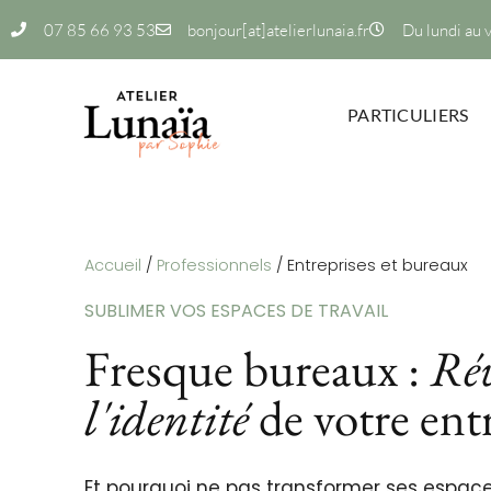
07 85 66 93 53
bonjour[at]atelierlunaia.fr
Du lundi au 
PARTICULIERS
Accueil
/
Professionnels
/
Entreprises et bureaux
SUBLIMER VOS ESPACES DE TRAVAIL
Fresque bureaux :
Rév
l'identité
de votre ent
Et pourquoi ne pas transformer ses espace