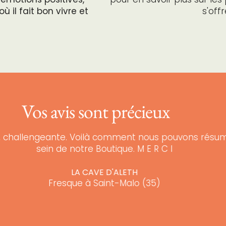
ù il fait bon vivre et
s'off
Vos avis sont précieux
, challengeante. Voilà comment nous pouvons résumer
sein de notre Boutique. M E R C I
LA CAVE D'ALETH
Fresque à Saint-Malo (35)