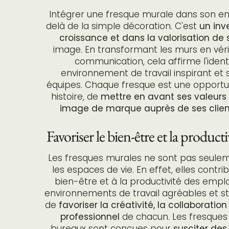
Intégrer une fresque murale dans son en
delà de la simple décoration. C'est
un inv
croissance et dans la valorisation d
image. En transformant les murs en vér
communication, cela affirme l'ident
environnement de travail inspirant et 
équipes. Chaque fresque est une opportu
histoire, de
mettre en avant ses valeurs 
image de marque auprès de ses client
Favoriser le bien-être et la product
Les fresques murales ne sont pas seulem
les espaces de vie. En effet, elles cont
bien-être et à la productivité des empl
environnements de travail agréables et s
de
favoriser la créativité, la collaborati
professionnel
de chacun. Les fresques
bureaux sont conçues pour
susciter des