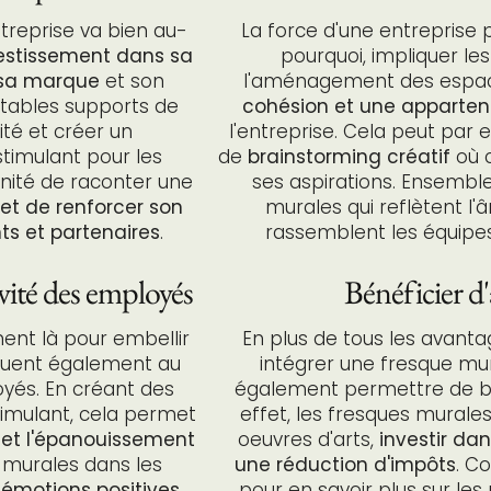
treprise va bien au-
La force d'une entreprise 
estissement dans sa
pourquoi, impliquer le
e sa marque
et son
l'aménagement des espace
itables supports de
cohésion et une apparte
ité et créer un
l'entreprise. Cela peut par 
stimulant pour les
de
brainstorming créatif
où c
nité de raconter une
ses aspirations. Ensembl
et de renforcer son
murales qui reflètent l'
s et partenaires
.
rassemblent les équipe
ivité des employés
Bénéficier d
ent là pour embellir
En plus de tous les avanta
ribuent également au
intégrer une fresque mu
oyés. En créant des
également permettre de bén
timulant, cela permet
effet, les fresques mural
on et l'épanouissement
oeuvres d'arts,
investir da
 murales dans les
une réduction d'impôts
. C
 émotions positives,
pour en savoir plus sur les 