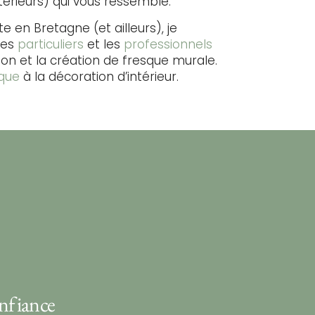
térieurs) qui vous ressemble.
te en Bretagne (et ailleurs), je
les
particuliers
et les
professionnels
tion et la création de fresque murale.
ique
à la décoration d’intérieur.
nfiance