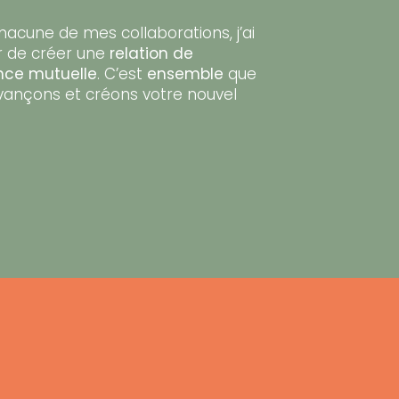
acune de mes collaborations, j’ai
r de créer une
relation de
nce mutuelle
. C’est
ensemble
que
vançons et créons votre nouvel
​