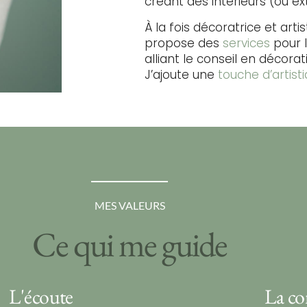
créant des intérieurs (ou ex
À la fois décoratrice et artis
propose des
services
pour 
alliant le conseil en décora
J’ajoute une
touche d’artist
MES VALEURS
Ce qui me guide
L'écoute
La co