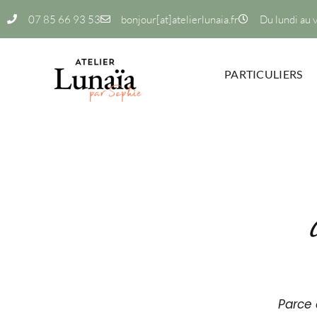
07 85 66 93 53
bonjour[at]atelierlunaia.fr
Du lundi au 
PARTICULIERS
Parce 