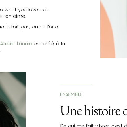
Do what you love » ce
e l’on aime.
e le fait pas, on ne l’ose
’
Atelier Lunaïa
est créé, à la
.
ENSEMBLE
Une histoire 
Ce qui me fait vibrer, c’est