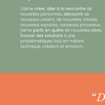
J’aime
créer
,
aller à la rencontre
de
nouvelles personnes,
découvrir
de
nouveaux univers, de nouvelles choses,
nouveaux espaces, nouveaux processus,
j’aime
partir en quête
de nouvelles idées,
trouver des solutions
à une
problématiques tout en mêlant
technique, création et émotion…​
“
D