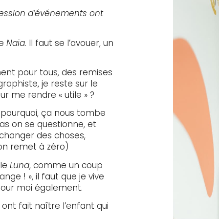
cession d’événements ont
le
Naïa
. Il faut se l’avouer, un
nt pour tous, des remises
raphiste, je reste sur le
ur me rendre « utile » ?
, pourquoi, ça nous tombe
s on se questionne, et
ut changer des choses,
on remet à zéro)
lle
Luna
, comme un coup
nge ! », il faut que je vive
pour moi également.
ont fait naître l’enfant qui