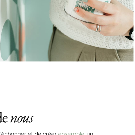
de
nous
 d’échanger et de créer
ensemble
, un