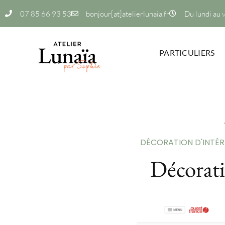
07 85 66 93 53
bonjour[at]atelierlunaia.fr
Du lundi au 
PARTICULIERS
DÉCORATION D'INTÉR
Décorati