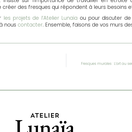
 insiste sur l’importance de travailler en étroite
e créer des fresques qui répondent à leurs besoins e
ur
les projets de l’Atelier Lunaïa
ou pour discuter de
 à nous
contacter
. Ensemble, faisons de vos murs de
Fresques murales : L’art au ser