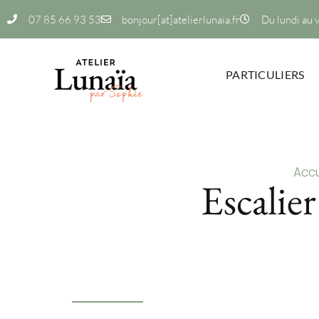
07 85 66 93 53
bonjour[at]atelierlunaia.fr
Du lundi au 
PARTICULIERS
Accu
Escalie