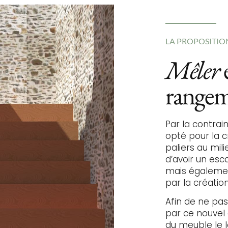
LA PROPOSITIO
Mêler
e
range
Par la contrai
opté pour la c
paliers au mili
d’avoir un esc
mais égaleme
par la création
Afin de ne pa
par ce nouvel 
du meuble le l