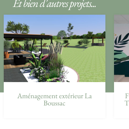
Et bien d'autres projets...
Aménagement extérieur La
F
Boussac
T