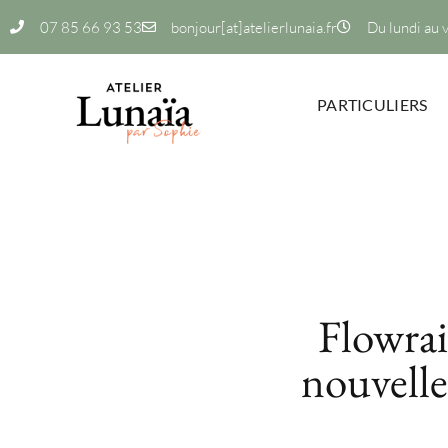
07 85 66 93 53
bonjour[at]atelierlunaia.fr
Du lundi au 
PARTICULIERS
Flowrai
nouvelle