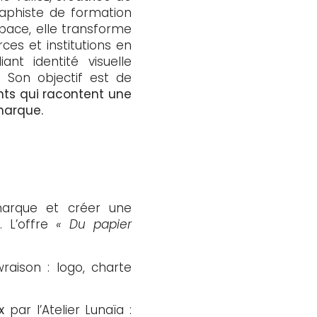
phiste de formation
pace, elle transforme
es et institutions en
iant identité visuelle
 Son objectif est de
nts qui racontent une
marque.
 marque et créer une
. L’offre
« Du papier
raison : logo, charte
x
par l’Atelier Lunaïa :