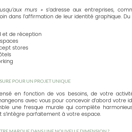
jusqu’aux murs »
s’adresse aux entreprises, comme
loin dans l’affirmation de leur identité graphique. 
l et de réception
 spaces
cept stores
ôtels
rking
SURE POUR UN PROJET UNIQUE
nsé en fonction de vos besoins, de votre activit
hangeons avec vous pour concevoir d’abord votre ide
le une fresque murale qui complète harmonieus
et s’intègre parfaitement à votre espace.
VOTRE MARQUE DANS UNE NOUVELLE DIMENSION ?