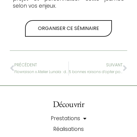
selon vos enjeux.
ORGANISER CE SÉMINAIRE
PRÉCÉDENT
SUIVANT
Flowraison x Atelier Lunaïa : donnez une nouvelle dimension à votre identité visuelle d’entreprise
5 bonnes raisons d’opter pour une fresque artistique, chez soi ou en entreprise
Découvrir
Prestations
Réalisations