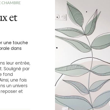
NE CHAMBRE
x et
er une touche
orale dans
s leur entrée,
. Souligné par
e fond
nsi, une fois
ns un univers
 reposer et