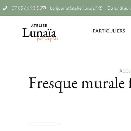
07 85 66 93 53
bonjour[at]atelierlunaia.fr
Du lundi au 
PARTICULIERS
Accu
Fresque murale 