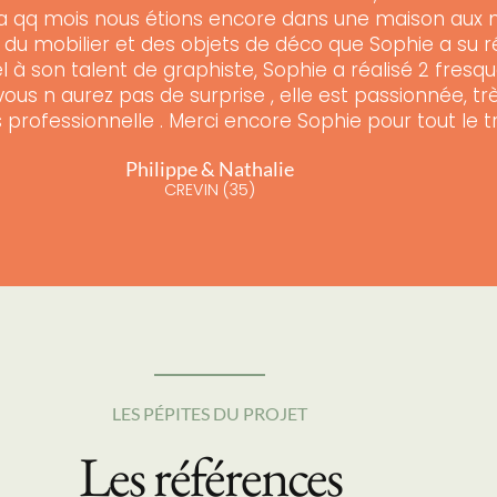
 y a qq mois nous étions encore dans une maison aux m
u mobilier et des objets de déco que Sophie a su r
 son talent de graphiste, Sophie a réalisé 2 fresque
vous n aurez pas de surprise , elle est passionnée, t
très professionnelle . Merci encore Sophie pour tout le 
Philippe & Nathalie
CREVIN (35)
LES PÉPITES DU PROJET
Les références