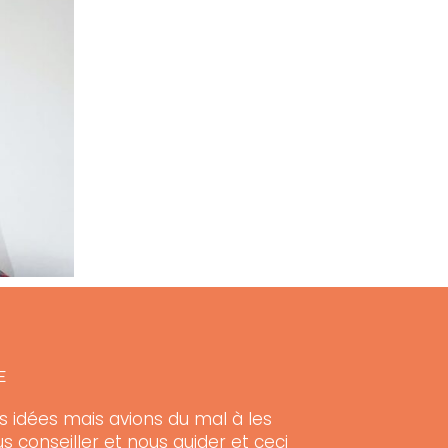
E
es idées mais avions du mal à les
s conseiller et nous guider et ceci