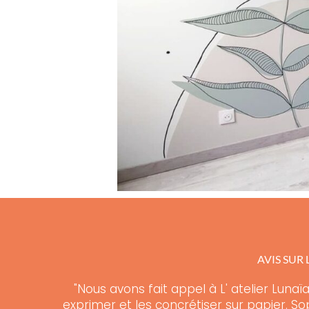
AVIS SUR
"Nous avons fait appel à L' atelier Luna
exprimer et les concrétiser sur papier. Sop